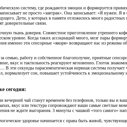
ическую систему, где рождаются эмоции и формируется привяза
записывает не просто «завтрак». Она записывает: «Я нужен. Я 
дущего. Дети, у которых в памяти отложилось много радостных
ят доверительные связи.
чную ткань доверия. Совместное приготовление утреннего кофе,
ческом уровне. Когда таких ассоциаций много, мозг пары форми
ия именно эти сенсорные «якоря» возвращают нас из режима об
за семью, работу и собственное благополучие, приятные сенсор
ние, вкус и тактильность реагируют мгновенно. Глоток знакомог
ва… В эти секунды парасимпатическая нервная система получает
зол, нормализует сон, повышает устойчивость к эмоциональном
же сегодня:
ли вечерний чай станут временем без телефонов, только вы и ваш
 запах, вкус или текстура сопровождают ваши самые светлые м
ения не ждите выгорания. 3 минуты с чашкой «того самого» напи
логическое здоровье начинается с права быть живой, чувствующ