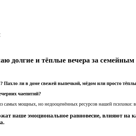
и
наю долгие и тёплые вечера за семейны
м? Пахло ли в доме свежей выпечкой, мёдом или просто тёп
вечерних чаепитий?
з самых мощных, но недооценённых ресурсов нашей психики: в
ержат наше эмоциональное равновесие, влияют на 
а.