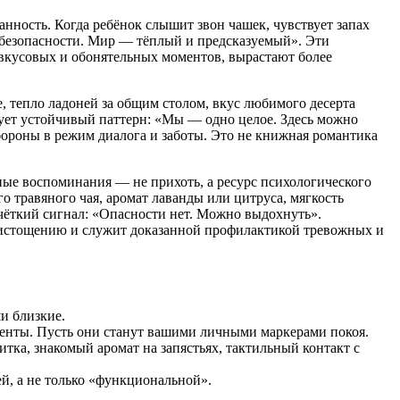
нность. Когда ребёнок слышит звон чашек, чувствует запах
в безопасности. Мир — тёплый и предсказуемый». Эти
 вкусовых и обонятельных моментов, вырастают более
 тепло ладоней за общим столом, вкус любимого десерта
рует устойчивый паттерн: «Мы — одно целое. Здесь можно
ороны в режим диалога и заботы. Это не книжная романтика
ные воспоминания — не прихоть, а ресурс психологического
о травяного чая, аромат лаванды или цитруса, мягкость
 чёткий сигнал: «Опасности нет. Можно выдохнуть».
у истощению и служит доказанной профилактикой тревожных и
и близкие.
оменты. Пусть они станут вашими личными маркерами покоя.
тка, знакомый аромат на запястьях, тактильный контакт с
ей, а не только «функциональной».