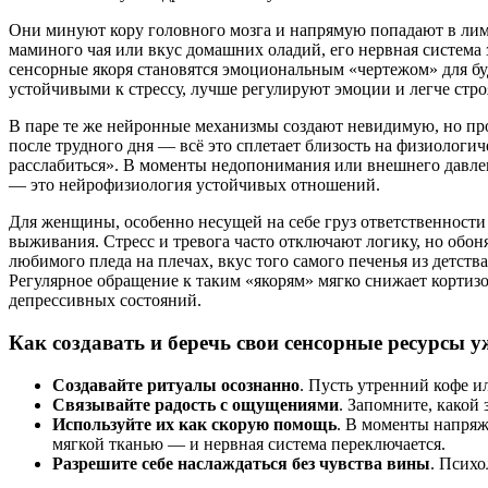
Они минуют кору головного мозга и напрямую попадают в лимб
маминого чая или вкус домашних оладий, его нервная система 
сенсорные якоря становятся эмоциональным «чертежом» для бу
устойчивыми к стрессу, лучше регулируют эмоции и легче стро
В паре те же нейронные механизмы создают невидимую, но про
после трудного дня — всё это сплетает близость на физиологи
расслабиться». В моменты недопонимания или внешнего давлен
— это нейрофизиология устойчивых отношений.
Для женщины, особенно несущей на себе груз ответственности 
выживания. Стресс и тревога часто отключают логику, но обоня
любимого пледа на плечах, вкус того самого печенья из детст
Регулярное обращение к таким «якорям» мягко снижает корти
депрессивных состояний.
Как создавать и беречь свои сенсорные ресурсы у
Создавайте ритуалы осознанно
. Пусть утренний кофе и
Связывайте радость с ощущениями
. Запомните, какой
Используйте их как скорую помощь
. В моменты напряж
мягкой тканью — и нервная система переключается.
Разрешите себе наслаждаться без чувства вины
. Психо